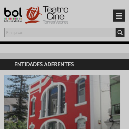
Olá,
iniciar sessão
PT
0
CARRINHO
ENTIDADES ADERENTES
EVENTOS
CARTÕES
PRODUTOS