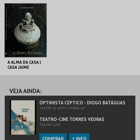
C. M. TORRES
C. M. TORRES
VEDRAS
VEDRAS
MAIS INFO
MAIS INFO
COMPRAR
COMPRAR
A ALMA DA CASA |
CASA JAIME
UMBELINO
C. M. TORRES
VEDRAS
VEJA AINDA:
MAIS INFO
ÓPTIMISTA CÉPTICO - DIOGO BATÁGUAS
TEATRO & ARTE | STAND-UP
COMPRAR
TEATRO-CINE TORRES VEDRAS
TEATRO CINE
COMPRAR
+ INFO