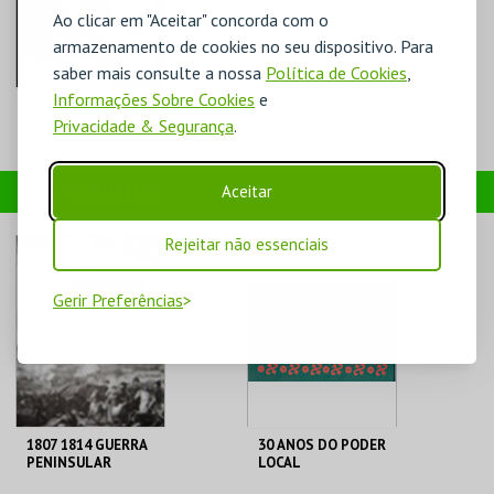
Ao clicar em "Aceitar" concorda com o
armazenamento de cookies no seu dispositivo. Para
saber mais consulte a nossa
Política de Cookies
,
Informações Sobre Cookies
e
ÓPTIMISTA
CÉPTICO - DIOGO
Privacidade & Segurança
.
BATÁGUAS
TEATRO-CINE
PRODUTOS
Aceitar
TORRES VEDRAS
Rejeitar não essenciais
MAIS INFO
COMPRAR
Gerir Preferências
1807 1814 GUERRA
30 ANOS DO PODER
PENINSULAR
LOCAL