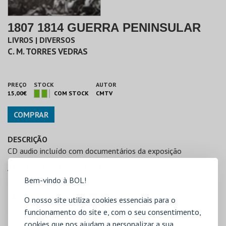
1807 1814 GUERRA PENINSULAR
LIVROS | DIVERSOS
C. M. TORRES VEDRAS
PREÇO
STOCK
AUTOR
15,00€
COM STOCK
CMTV
COMPRAR
DESCRIÇÃO
CD audio incluído com documentários da exposição
ANO EDIÇÃO/ REIMPRESSÃO
2010
Bem-vindo à BOL!
PÁGINAS
O nosso site utiliza cookies essenciais para o
222
funcionamento do site e, com o seu consentimento,
cookies que nos ajudam a personalizar a sua
IDIOMA