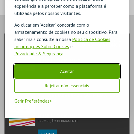
experiência e a perceber como a plataforma é
Português
utilizada pelos nossos visitantes.
Ao clicar em "Aceitar" concorda com o
VEJA AINDA:
armazenamento de cookies no seu dispositivo. Para
saber mais consulte a nossa
Política de Cookies
,
MUSEU CICLISMO JOAAQUIM AGOSTINHO
(VISITA GUIADA P/ESCOLAS FORA CONC.)
Informações Sobre Cookies
e
TEATRO & ARTE | EXPOSIÇÃO
Privacidade & Segurança
.
MUSEU DO CICLISMO
EXPOSIÇÃO PERMANENTE
Aceitar
+ INFO
Rejeitar não essenciais
VISITA GUIADA EXPOSIÇÃO MCJA ATÉ 25
PESSOAS
Gerir Preferências
TEATRO & ARTE | EXPOSIÇÃO
MUSEU DO CICLISMO
EXPOSIÇÃO PERMANENTE