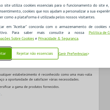
o site utiliza cookies essenciais para o funcionamento do site e
nsentimento, cookies que nos ajudam a personalizar a sua experiên
ades específicas e merece a nossa atenção personalizada no
os.
er como a plataforma é utilizada pelos nossos visitantes.
fiança e inovador na sua gestão de eventos e produtos,
icar em "Aceitar" concorda com o armazenamento de cookies 
ara o sucesso dos seus resultados e para que possa oferecer
ositivo. Para saber mais consulte a nossa
Política de 
nda de produtos e de informação.
ações Sobre Cookies
e
Privacidade & Segurança
.
t
.
 área própria para cada Instituição, da sua responsabilidade,
ões e pessoas que contribuem para a grandeza da entidade e
itar
Rejeitar não essenciais
Gerir Preferências
ualquer estabelecimento é reconhecido como uma mais-valia
o a oportunidade de satisfazer várias necessidades.
rsificar a gama de produtos fornecidos.
t
.