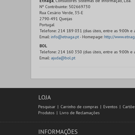
Etnaga
, Consultores Sistemas de Informação, Lda.
Nº Contribuinte: 502669730
Rua Cesário Verde, 35-E
2790-491 Queijas
Portugal
Telefone: 214 189 031 (dias úteis, entre as 9:00h e 
Email:
info@etnaga.pt
- Homepage:
http://www.etnag
BOL
Telefone: 214 160 350 (dias úteis, entre as 9:00h e 
Email:
ajuda@bol.pt
LOJA
Pesquisar
Carrinho de compras
Eventos
Cartõe
Produtos
Livro de Reclamações
INFORMAÇÕES