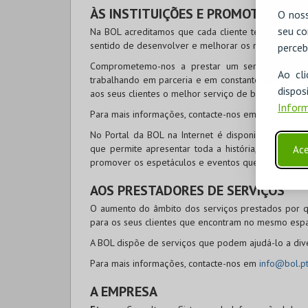
ÀS INSTITUIÇÕES E PROMOTORES
O noss
seu co
Na
BOL
acreditamos que cada cliente tem necessid
sentido de desenvolver e melhorar os nossos serviç
perceb
Comprometemo-nos a prestar um serviço de con
Ao cl
trabalhando em parceria e em constante contacto p
disp
aos seus clientes o melhor serviço de bilhética, ve
Inform
Para mais informações, contacte-nos em
info@bol.p
No Portal da
BOL
na Internet é disponibilizada uma
que permite apresentar toda a história, informaç
Ace
promover os espetáculos e eventos que dispõe.
AOS PRESTADORES DE SERVIÇOS
O aumento do âmbito dos serviços prestados por q
para os seus clientes que encontram no mesmo espaç
A
BOL
dispõe de serviços que podem ajudá-lo a dive
Para mais informações, contacte-nos em
info@bol.p
A EMPRESA