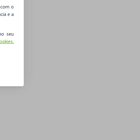
, com o
cia e a
no seu
Cookies
,