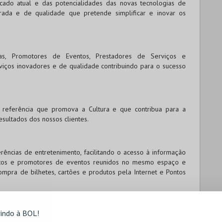
ado atual e das potencialidades das novas tecnologias de
ada e de qualidade que pretende simplificar e inovar os
ivas, Promotores de Eventos, Prestadores de Serviços e
viços inovadores e de qualidade contribuindo para o sucesso
eferência que promova a Cultura e que contribua para a
sultados dos nossos clientes.
ências de entretenimento, facilitando o acesso à informação
entos e promotores de eventos reunidos no mesmo espaço e
ompra de bilhetes, cartões e produtos pela Internet e Pontos
oções e ofertas exclusivas para os nossos clientes
BOL
.
, contacte-nos em
ajuda@bol.pt
.
indo à BOL!