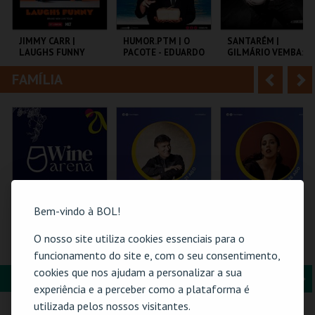
i
n
o
t
JIMMY CARR |
HUMOR.PTM | O
SANTARÉM |
LAUGHS FUNNY
PACOTE - EDUARDO
GILMÁRIO VEMBA:
r
e
MADEIRA E JEL
3º ROUND
FAMÍLIA
A
S
COLISEU DE LISBOA
TEMPO
CNEMA
n
e
t
g
MAIS INFO
MAIS INFO
MAIS INFO
e
u
COMPRAR
COMPRAR
COMPRAR
r
i
i
n
Bem-vindo à BOL!
o
t
O nosso site utiliza cookies essenciais para o
WINE ARENA 2026 |
21-AGOSTO |
26-AGOSTO |
DIÁRIO
FATACIL"26
FATACIL"26
funcionamento do site e, com o seu consentimento,
r
e
cookies que nos ajudam a personalizar a sua
FORMAÇÃO & EDUCAÇÃO
A
S
PÓVOA ARENA.
PARQ. FEIRAS E
PARQ. FEIRAS E
experiência e a perceber como a plataforma é
EXPOSIÇÕES
EXPOSIÇÕES
n
e
utilizada pelos nossos visitantes.