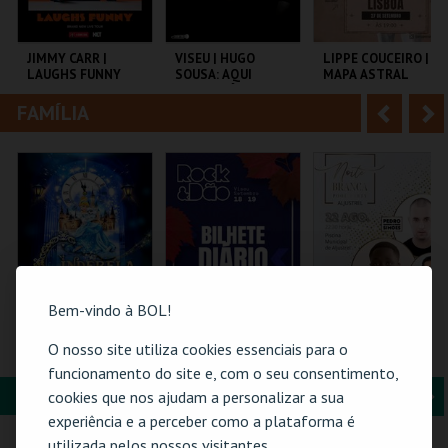
i
n
o
t
JIMMY CARR |
VISEU | HUGO
LIPPE COUCEIRO |
LAUGHS FUNNY
SOUSA: AQUI
MAPA ASTRAL
r
e
ENTRE NÓS
FAMÍLIA
A
S
COLISEU DE LISBOA
EXPOCENTER VISEU
LISBOA COMEDY
CLUB
n
e
t
g
MAIS INFO
MAIS INFO
MAIS INFO
e
u
COMPRAR
COMPRAR
COMPRAR
r
i
i
n
Bem-vindo à BOL!
o
t
CINDERELA - O
ROCK & DÃO | 18
NOITE BRANCA -
O nosso site utiliza cookies essenciais para o
MUSICAL
SETEMBRO
POOL PARTY
r
e
funcionamento do site e, com o seu consentimento,
FORMAÇÃO & EDUCAÇÃO
A
S
cookies que nos ajudam a personalizar a sua
EUROPARQUE
VISEU
PISCINA M. DE
experiência e a perceber como a plataforma é
ALJUSTREL
n
e
utilizada pelos nossos visitantes.