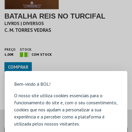
BATALHA REIS NO TURCIFAL
LIVROS | DIVERSOS
C. M. TORRES VEDRAS
PREÇO
STOCK
1,00€
COM STOCK
COMPRAR
DESCRIÇÃO
Bem-vindo à BOL!
Titulo: Batalha Reis no Turcifal Autor: Andrade Santos.
Edição:CMTV/Gabinete Estudos Torrenses.- Tipografia União
O nosso site utiliza cookies essenciais para o
Data: 1993
funcionamento do site e, com o seu consentimento,
cookies que nos ajudam a personalizar a sua
experiência e a perceber como a plataforma é
VEJA AINDA:
utilizada pelos nossos visitantes.