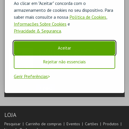
BILHETE C.I.C. JUDAICA
Ao clicar em "Aceitar" concorda com o
FORMAÇÃO & EDUCAÇÃO | MULTIDISCIPLINAR
armazenamento de cookies no seu dispositivo. Para
saber mais consulte a nossa
Política de Cookies
,
MUSEU MUNICIPAL T. VEDRAS
MUSEU
Informações Sobre Cookies
e
Privacidade & Segurança
.
+ INFO
Aceitar
CAC_EXPOSIÇÃO PERMANENTE |
EXPOSIÇÃO TEMPORÁRIA
TEATRO & ARTE | EXPOSIÇÃO
Rejeitar não essenciais
CAC
EXPOSIÇÕES
Gerir Preferências
+ INFO
LOJA
Pesquisar
Carrinho de compras
Eventos
Cartões
Produtos