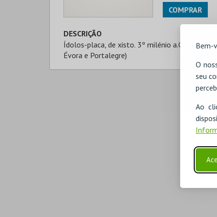
COMPRAR
DESCRIÇÃO
Ídolos-placa, de xisto. 3º milénio a.C. Recriaçã
Bem-v
Évora e Portalegre)
O noss
seu co
perceb
Ao cl
disp
Inform
Ace