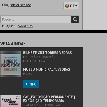
Olá,
iniciar sessão
PT
PESQUISA:
AVANÇADA
DISTRITO
VEJA AINDA:
SALA
BILHETE CILT TORRES VEDRAS
FORMAÇÃO & EDUCAÇÃO |
MULTIDISCIPLINAR
MUSEU MUNICIPAL T. VEDRAS
MUSEU
+ INFO
CAC_EXPOSIÇÃO PERMANENTE |
EXPOSIÇÃO TEMPORÁRIA
TEATRO & ARTE | EXPOSIÇÃO