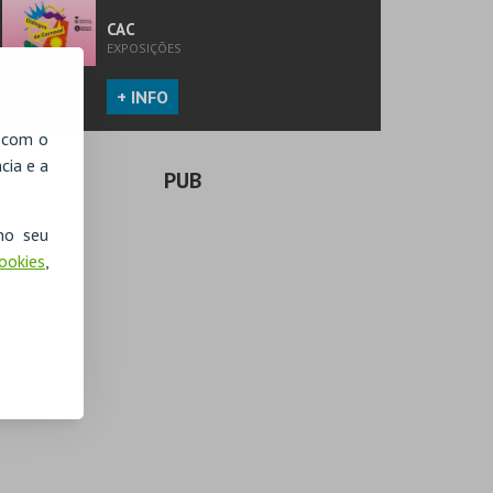
CAC
EXPOSIÇÕES
+ INFO
, com o
cia e a
PUB
no seu
Cookies
,