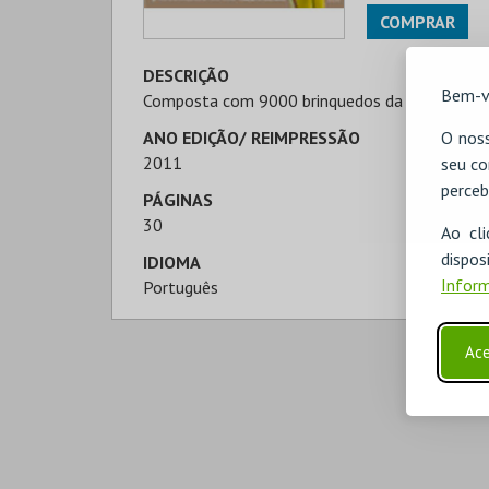
COMPRAR
DESCRIÇÃO
Bem-v
Composta com 9000 brinquedos da coleção de
O noss
ANO EDIÇÃO/ REIMPRESSÃO
2011
seu co
perceb
PÁGINAS
30
Ao cl
disp
IDIOMA
Inform
Português
Ace