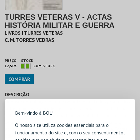
TURRES VETERAS V - ACTAS
HISTÓRIA MILITAR E GUERRA
LIVROS | TURRES VETERAS
C. M. TORRES VEDRAS
PREÇO
STOCK
12,50€
COM STOCK
COMPRAR
DESCRIÇÃO
Sinopse: Compilação de um conjunto de estudos produzidos
pelos maiores especialistas sobre as temáticas da história
Bem-vindo à BOL!
militar e da guerra, com uma transversalidade cronológica,
desde a Pré-história aos nossos dias, destacando-se alguns
O nosso site utiliza cookies essenciais para o
estudos sobre as Invasões Francesas e as Linhas de Torres.
funcionamento do site e, com o seu consentimento,
Edição: Câmara Municipal de Torres Vedras e Instituto de