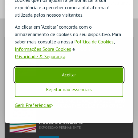
cookies que nos ajudam a personalizar a sua
Estudos Regionais e do Municipalismo “Alexandre Herculano”.
experiência e a perceber como a plataforma é
Data de edição: 2003
utilizada pelos nossos visitantes.
Ao clicar em "Aceitar" concorda com o
VEJA AINDA:
armazenamento de cookies no seu dispositivo. Para
saber mais consulte a nossa
Política de Cookies
,
CAC_EXPOSIÇÃO PERMANENTE |
Informações Sobre Cookies
e
EXPOSIÇÃO TEMPORÁRIA
TEATRO & ARTE | EXPOSIÇÃO
Privacidade & Segurança
.
CAC
EXPOSIÇÕES
Aceitar
+ INFO
Rejeitar não essenciais
MUSEU CICLISMO JOAAQUIM AGOSTINHO
Gerir Preferências
(VISITA GUIADA P/ESCOLAS FORA CONC.)
TEATRO & ARTE | EXPOSIÇÃO
MUSEU DO CICLISMO
EXPOSIÇÃO PERMANENTE