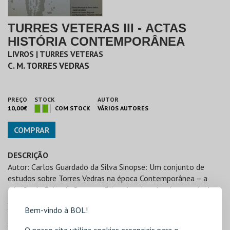
TURRES VETERAS III - ACTAS
HISTÓRIA CONTEMPORÂNEA
LIVROS | TURRES VETERAS
C. M. TORRES VEDRAS
PREÇO
STOCK
AUTOR
10,00€
COM STOCK
VÁRIOS AUTORES
COMPRAR
DESCRIÇÃO
Autor: Carlos Guardado da Silva Sinopse: Um conjunto de
estudos sobre Torres Vedras na época Contemporânea – a
criação da Feira de Runa, as Elites locais, a Igreja nos séculos
XIX e XX, o impacto da chegada do caminho-de-ferro a Torres
Bem-vindo à BOL!
Vedras, os vinhos e a oposição à ditadura no anos 30 do
século XX, terminando com o Carnaval. Data de edição: 2001
O nosso site utiliza cookies essenciais para o