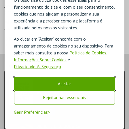
ANO EDIÇÃO/ REIMPRESSÃO
funcionamento do site e, com o seu consentimento,
2000
cookies que nos ajudam a personalizar a sua
experiência e a perceber como a plataforma é
PÁGINAS
utilizada pelos nossos visitantes.
64
Ao clicar em "Aceitar" concorda com o
IDIOMA
Português
armazenamento de cookies no seu dispositivo. Para
saber mais consulte a nossa
Política de Cookies
,
Informações Sobre Cookies
e
VEJA AINDA:
Privacidade & Segurança
.
BILHETE CILT TORRES VEDRAS
FORMAÇÃO & EDUCAÇÃO | MULTIDISCIPLINAR
Aceitar
MUSEU MUNICIPAL T. VEDRAS
Rejeitar não essenciais
MUSEU
+ INFO
Gerir Preferências
BILHETE C.I.C. JUDAICA