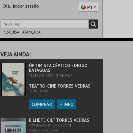
Olá,
iniciar sessão
PT
PESQUISA:
AVANÇADA
DISTRITO
VEJA AINDA:
SALA
ÓPTIMISTA CÉPTICO - DIOGO
BATÁGUAS
TEATRO & ARTE | STAND-UP
TEATRO-CINE TORRES VEDRAS
TEATRO CINE
COMPRAR
+ INFO
BILHETE CILT TORRES VEDRAS
FORMAÇÃO & EDUCAÇÃO |
MULTIDISCIPLINAR