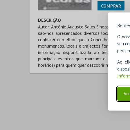
COMPRAR
DESCRIÇÃO
Bem-v
Autor: António Augusto Sales Sinopse: Além de 
são-nos apresentados diversos locais de int
O noss
conhecer o melhor que o Concelho tem para vi
seu co
monumentos, locais e trajectos foram visitados
perceb
informação disponibilizada ao leitor. O Rot
principais eventos que marcam o calendário
Ao cl
horários) para quem quer descobrir mais sobre 
disp
Inform
Ace