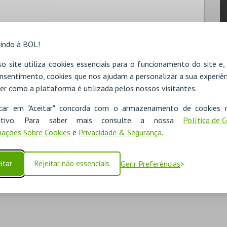
indo à BOL!
uma resenha histórica relativa à cidade de Torres Vedras
eresse na Cidade, bem como alguns percursos que dão a
o site utiliza cookies essenciais para o funcionamento do site e
sitar. Neste âmbito, registe-se que todas as igrejas,
nsentimento, cookies que nos ajudam a personalizar a sua experiên
 e percorridos de modo a certificar-se a actualidade da
er como a plataforma é utilizada pelos nossos visitantes.
eiro Turístico de Torres Vedras contempla, ainda, os
 do Concelho e informações úteis (como telefones e
icar em "Aceitar" concorda com o armazenamento de cookies 
a identidade torriense. Data de edição: Dezembro 2007
ositivo. Para saber mais consulte a nossa
Política de 
ações Sobre Cookies
e
Privacidade & Segurança
.
itar
Rejeitar não essenciais
Gerir Preferências