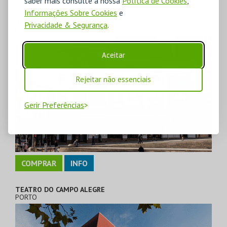
saber mais consulte a nossa
Política de Cookies
,
Informações Sobre Cookies
e
TEATRO MUNICIPAL RIVOLI
Privacidade & Segurança
.
PORTO
Aceitar
Rejeitar não essenciais
Gerir Preferências
COMPRAR
INFO
TEATRO DO CAMPO ALEGRE
PORTO