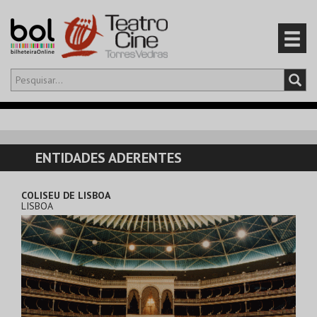
Olá,
iniciar sessão
PT
0
CARRINHO
ENTIDADES ADERENTES
EVENTOS
COLISEU DE LISBOA
LISBOA
CARTÕES
PRODUTOS