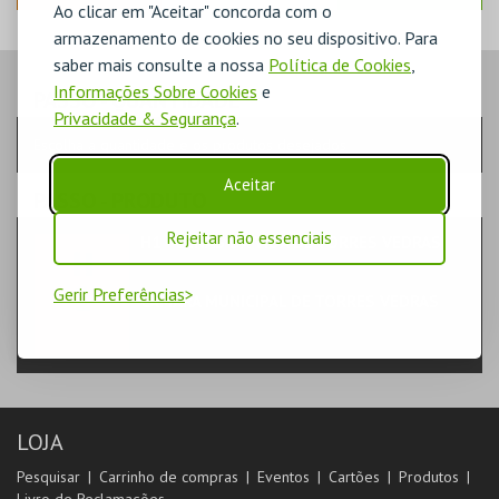
Ao clicar em "Aceitar" concorda com o
armazenamento de cookies no seu dispositivo. Para
saber mais consulte a nossa
Política de Cookies
,
Informações Sobre Cookies
e
PASSO
- QUANTIDADE
Privacidade & Segurança
.
Escolha a quantidade e os produtos desejados
Aceitar
PASSO
- PRODUTO
Rejeitar não essenciais
H1 - CENAS DA VIDA DE TORRES VEDRAS
LIVROS
Gerir Preferências
CÂMARA MUNICIPAL DE TORRES VEDRAS
LOJA
Pesquisar
Carrinho de compras
Eventos
Cartões
Produtos