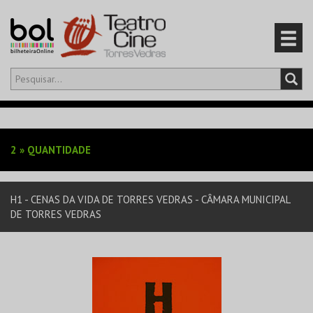
Olá,
iniciar sessão
PT
0
CARRINHO
2
»
QUANTIDADE
EVENTOS
H1 - CENAS DA VIDA DE TORRES VEDRAS - CÂMARA MUNICIPAL
CARTÕES
DE TORRES VEDRAS
PRODUTOS