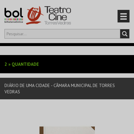
Olá,
iniciar sessão
PT
0
CARRINHO
2
»
QUANTIDADE
EVENTOS
DIÁRIO DE UMA CIDADE - CÂMARA MUNICIPAL DE TORRES
CARTÕES
VEDRAS
PRODUTOS