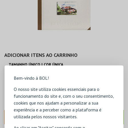
ADICIONAR ITENS AO CARRINHO
TAMANHO ÚNICO | COR ÚNICA
25,00€
Bem-vindo à BOL!
O nosso site utiliza cookies essenciais para o
ADICIONAR
funcionamento do site e, com o seu consentimento,
cookies que nos ajudam a personalizar a sua
experiência e a perceber como a plataforma é
utilizada pelos nossos visitantes.
ANTERIOR
SEGUINTE
Ao clicar em "Aceitar" concorda com o