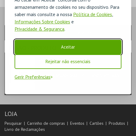
armazenamento de cookies no seu dispositivo. Para
saber mais consulte a nossa
Política de Cookies
,
PASSO
- QUANTIDADE
Informações Sobre Cookies
e
Privacidade & Segurança
.
Escolha a quantidade e os produtos desejados
Aceitar
PASSO
- PRODUTO
DIÁRIO DE UMA CIDADE
Rejeitar não essenciais
LIVROS
CÂMARA MUNICIPAL DE TORRES VEDRAS
Gerir Preferências
LOJA
Pesquisar
Carrinho de compras
Eventos
Cartões
Produtos
Livro de Reclamações