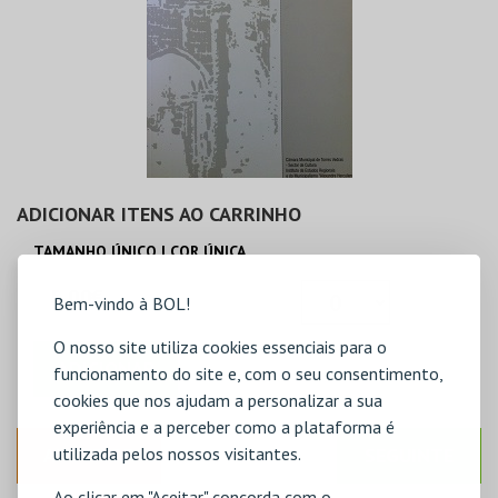
ADICIONAR ITENS AO CARRINHO
TAMANHO ÚNICO | COR ÚNICA
5,00€
Bem-vindo à BOL!
O nosso site utiliza cookies essenciais para o
ADICIONAR
funcionamento do site e, com o seu consentimento,
cookies que nos ajudam a personalizar a sua
experiência e a perceber como a plataforma é
utilizada pelos nossos visitantes.
ANTERIOR
SEGUINTE
Ao clicar em "Aceitar" concorda com o