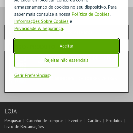
armazenamento de cookies no seu dispositivo. Para
saber mais consulte a nossa
Política de Cookies
,
PASSO
- QUANTIDADE
Informações Sobre Cookies
e
Privacidade & Segurança
.
Escolha a quantidade e os produtos desejados
Aceitar
PASSO
- PRODUTO
TURRES VETERAS I - ACTAS DE HISTÓRIA
Rejeitar não essenciais
MEDIEVAL
LIVROS
Gerir Preferências
CÂMARA MUNICIPAL DE TORRES VEDRAS
LOJA
Pesquisar
Carrinho de compras
Eventos
Cartões
Produtos
Livro de Reclamações