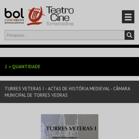
Olá,
iniciar sessão
PT
0
CARRINHO
2
»
QUANTIDADE
EVENTOS
TURRES VETERAS I - ACTAS DE HISTÓRIA MEDIEVAL - CÂMARA
CARTÕES
MUNICIPAL DE TORRES VEDRAS
PRODUTOS