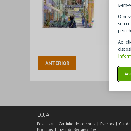
Bem-v
O noss
seu co
perceb
Ao cl
disp
Inform
ANTERIOR
Ace
LOJA
Pesquisar
Carrinho de compras
Eventos
Cartõe
Produtos
Livro de Reclamações