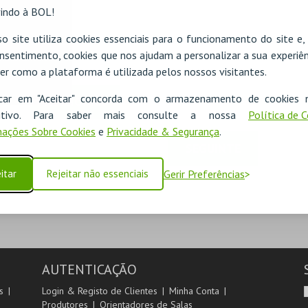
indo à BOL!
o site utiliza cookies essenciais para o funcionamento do site e
nsentimento, cookies que nos ajudam a personalizar a sua experiên
er como a plataforma é utilizada pelos nossos visitantes.
icar em "Aceitar" concorda com o armazenamento de cookies 
ADICIONAR
ositivo. Para saber mais consulte a nossa
Política de 
ações Sobre Cookies
e
Privacidade & Segurança
.
SEGUINTE
itar
Rejeitar não essenciais
Gerir Preferências
AUTENTICAÇÃO
s
Login & Registo de Clientes
Minha Conta
Produtores
Orientadores de Salas