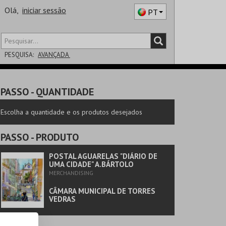
Olá,
iniciar sessão
PT
PESQUISA:
AVANÇADA
DISTRITO
PASSO
- QUANTIDADE
SALA
Escolha a quantidade e os produtos desejados
PASSO
- PRODUTO
POSTAL AGUARELAS "DIÁRIO DE
UMA CIDADE" A.BÁRTOLO
MERCHANDISING
CÂMARA MUNICIPAL DE TORRES
VEDRAS