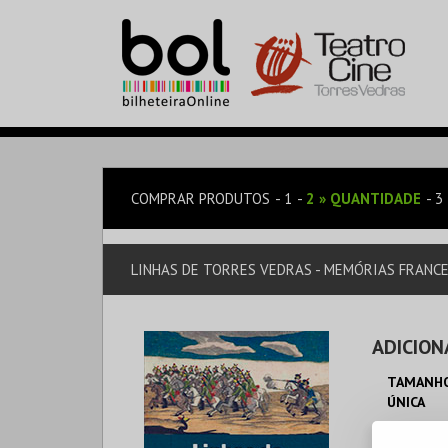
COMPRAR PRODUTOS
1
2
»
QUANTIDADE
3
LINHAS DE TORRES VEDRAS - MEMÓRIAS FRANCES
ADICION
TAMANHO
ÚNICA