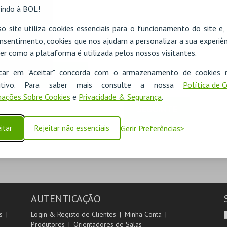
indo à BOL!
o site utiliza cookies essenciais para o funcionamento do site e
nsentimento, cookies que nos ajudam a personalizar a sua experiên
er como a plataforma é utilizada pelos nossos visitantes.
icar em "Aceitar" concorda com o armazenamento de cookies 
ADICIONAR
ositivo. Para saber mais consulte a nossa
Política de 
ações Sobre Cookies
e
Privacidade & Segurança
.
SEGUINTE
itar
Rejeitar não essenciais
Gerir Preferências
AUTENTICAÇÃO
s
Login & Registo de Clientes
Minha Conta
Produtores
Orientadores de Salas