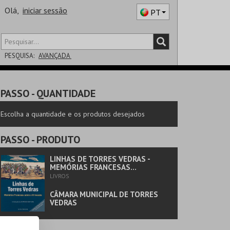
Olá,
iniciar sessão
PT
PESQUISA:
AVANÇADA
DISTRITO
PASSO
- QUANTIDADE
SALA
Escolha a quantidade e os produtos desejados
PASSO
- PRODUTO
LINHAS DE TORRES VEDRAS -
MEMÓRIAS FRANCESAS...
LIVROS
CÂMARA MUNICIPAL DE TORRES
VEDRAS