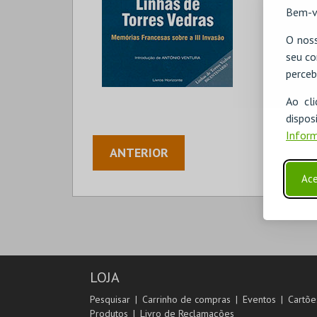
Bem-v
O noss
seu co
perceb
Ao cl
disp
Inform
ANTERIOR
Ace
LOJA
Pesquisar
Carrinho de compras
Eventos
Cartõe
Produtos
Livro de Reclamações