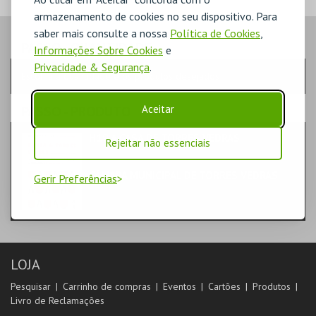
armazenamento de cookies no seu dispositivo. Para
saber mais consulte a nossa
Política de Cookies
,
PASSO
- QUANTIDADE
Informações Sobre Cookies
e
Privacidade & Segurança
.
Escolha a quantidade e os produtos desejados
Aceitar
PASSO
- PRODUTO
H19 A CASA DE TORRES VEDRAS
Rejeitar não essenciais
LIVROS
CÂMARA MUNICIPAL DE TORRES VEDRAS
Gerir Preferências
LOJA
Pesquisar
Carrinho de compras
Eventos
Cartões
Produtos
Livro de Reclamações