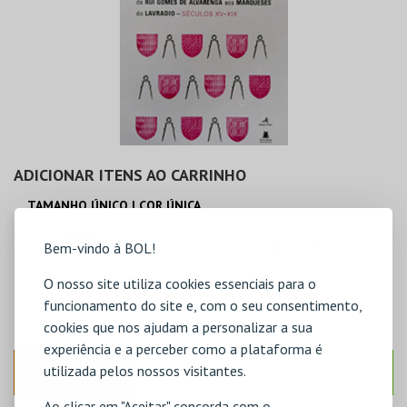
ADICIONAR ITENS AO CARRINHO
TAMANHO ÚNICO | COR ÚNICA
15,00€
Bem-vindo à BOL!
O nosso site utiliza cookies essenciais para o
ADICIONAR
funcionamento do site e, com o seu consentimento,
cookies que nos ajudam a personalizar a sua
experiência e a perceber como a plataforma é
utilizada pelos nossos visitantes.
ANTERIOR
SEGUINTE
Ao clicar em "Aceitar" concorda com o