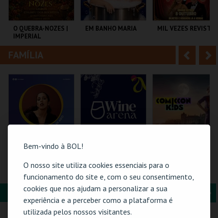
i
n
o
t
O QUEBRA-NOZES |
EM BANHO MARIA
MIL VEZES REVISTA
IMPERIAL
r
e
HERITAGE BALLET |
CLASSIC STAGE
FAMÍLIA
A
S
COLISEU DE LISBOA
C CULTURAL
TEATRO POLITEAMA
ANTÓNIO ALEIXO
n
e
t
g
MAIS INFO
MAIS INFO
MAIS INFO
e
u
COMPRAR
COMPRAR
COMPRAR
r
i
i
n
Bem-vindo à BOL!
o
t
O nosso site utiliza cookies essenciais para o
26-AGOSTO |
WINE ARENA 2026 |
COMIC-CON KIDS
FATACIL"26
DIÁRIO
GUIMARÃES 2026 –
funcionamento do site e, com o seu consentimento,
r
e
EDIÇÃO ESPECIAL
cookies que nos ajudam a personalizar a sua
HALLOWEEN
FORMAÇÃO & EDUCAÇÃO
A
S
PARQ. FEIRAS E
PÓVOA ARENA.
MULTIUSOS DE
experiência e a perceber como a plataforma é
EXPOSIÇÕES
GUIMARÃES
n
e
utilizada pelos nossos visitantes.